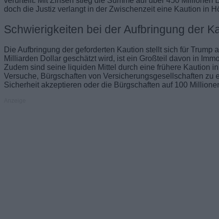
verurteilt. Mit Zinsen stieg die Summe auf über 450 Millionen 
doch die Justiz verlangt in der Zwischenzeit eine Kaution in H
Schwierigkeiten bei der Aufbringung der K
Die Aufbringung der geforderten Kaution stellt sich für Trump
Milliarden Dollar geschätzt wird, ist ein Großteil davon in Imm
Zudem sind seine liquiden Mittel durch eine frühere Kaution i
Versuche, Bürgschaften von Versicherungsgesellschaften zu erh
Sicherheit akzeptieren oder die Bürgschaften auf 100 Millione
Anzeige