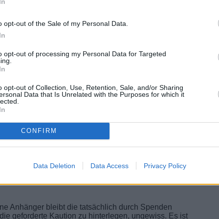
In
 Der Appell richtet sich an Trumps Anhänger, mit
ng beizutragen. Die Kampagne zielt darauf ab, eine
o opt-out of the Sale of my Personal Data.
ten in dieser kritischen Zeit finanziell zu unterstützen.
sche Basis zu aktivieren und Ressourcen für seine
In
to opt-out of processing my Personal Data for Targeted
ing.
In
o opt-out of Collection, Use, Retention, Sale, and/or Sharing
ersonal Data that Is Unrelated with the Purposes for which it
lected.
In
CONFIRM
Data Deletion
Data Access
Privacy Policy
ine Anhänger bleibt die tatsächlich durch Spenden
e geforderte Kaution zu hinterlegen, ungewiss. Es ist