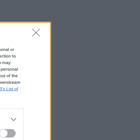
sonal or
ection to
ou may
 personal
out of the
 downstream
B’s List of