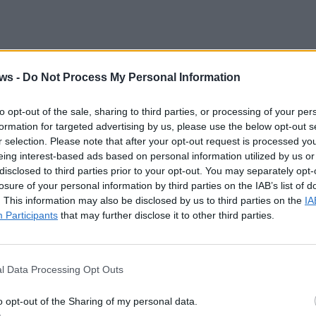
ws -
Do Not Process My Personal Information
halten, droht die Pfändung seiner Bankkonten und die
tiz. Dies könnte nicht nur Trumps Finanzen, sondern
chtigen. Die New Yorker Generalstaatsanwältin Letitia
to opt-out of the sale, sharing to third parties, or processing of your per
urden Vorbereitungen für eine mögliche
formation for targeted advertising by us, please use the below opt-out s
r selection. Please note that after your opt-out request is processed y
eing interest-based ads based on personal information utilized by us or
disclosed to third parties prior to your opt-out. You may separately opt-
losure of your personal information by third parties on the IAB’s list of
, Spenden von Unterstützern sammeln, Bankdarlehen
. This information may also be disclosed by us to third parties on the
IA
aufen. Eine weitere, wenngleich imagegefährdende
Participants
that may further disclose it to other third parties.
forderlichen Mittel rechtzeitig aufzubringen, bleiben
as Betrugsverfahren und die damit verbundene Kaution
s auch im Hinblick auf seinen politischen Einfluss und
l Data Processing Opt Outs
ützung
o opt-out of the Sharing of my personal data.
 Wahlkampfteam eine beispiellose Spendenkampagne