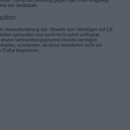
Dollar. Trump hat Berufung gegen das Urteil eingelegt,
öhe der Geldstrafe.
aution
 als Herausforderung dar. Obwohl sein Vermögen auf 2,6
obilien gebunden und somit nicht sofort verfügbar.
n einem Verleumdungsprozess bereits verringert.
alten, scheiterten, da diese Immobilien nicht als
n Dollar begrenzen.