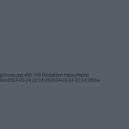
ngTrump.jpg
450
709
Redaktion
https://liquid-
tion
2024-03-24 22:14:28
2024-03-24 22:14:28
Die