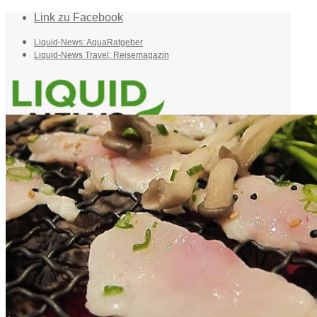
Link zu Facebook
Liquid-News: AquaRatgeber
Liquid-News Travel: Reisemagazin
Home
Suche
Menü
Menü