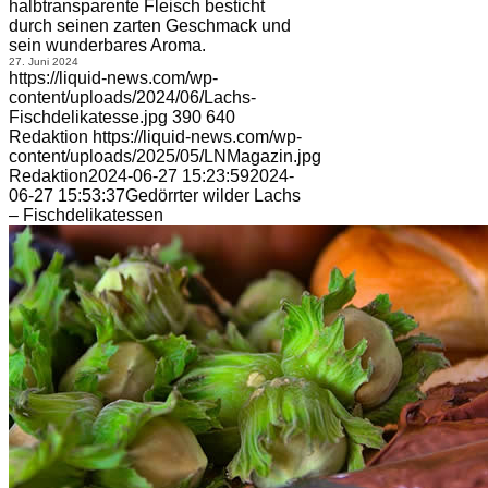
halbtransparente Fleisch besticht
durch seinen zarten Geschmack und
sein wunderbares Aroma.
27. Juni 2024
https://liquid-news.com/wp-
content/uploads/2024/06/Lachs-
Fischdelikatesse.jpg
390
640
Redaktion
https://liquid-news.com/wp-
content/uploads/2025/05/LNMagazin.jpg
Redaktion
2024-06-27 15:23:59
2024-
06-27 15:53:37
Gedörrter wilder Lachs
– Fischdelikatessen