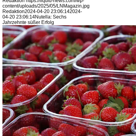
Redaktion
https://liquid-news.com/wp-
content/uploads/2025/05/LNMagazin.jpg
Redaktion
2024-04-20 23:06:14
2024-
04-20 23:06:14
Nutella: Sechs
Jahrzehnte süßer Erfolg