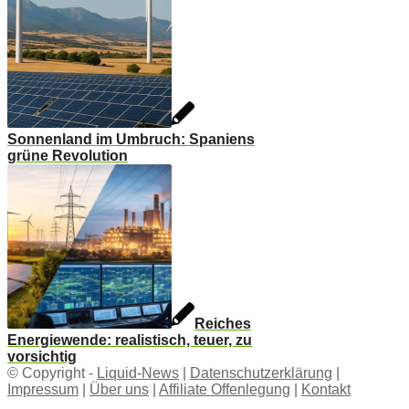
Sonnenland im Umbruch: Spaniens
grüne Revolution
Reiches
Energiewende: realistisch, teuer, zu
vorsichtig
© Copyright -
Liquid-News
|
Datenschutzerklärung
|
Impressum
|
Über uns
|
Affiliate Offenlegung
|
Kontakt