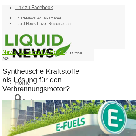
Link zu Facebook
Liquid-News: AquaRatgeber
Liquid-News Travel: Reisemagazin
News
,
Wirtschaft & Politik
26. Oktober
2024
Synthetische Kraftstoffe
als Lösung für den
Home
Verbrennungsmotor?
Suche
Menü
Menü