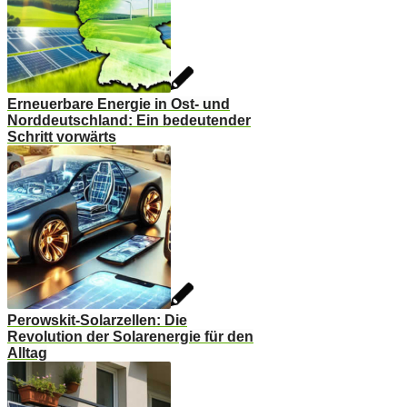
Erneuerbare Energie in Ost- und
Norddeutschland: Ein bedeutender
Schritt vorwärts
Perowskit-Solarzellen: Die
Revolution der Solarenergie für den
Alltag