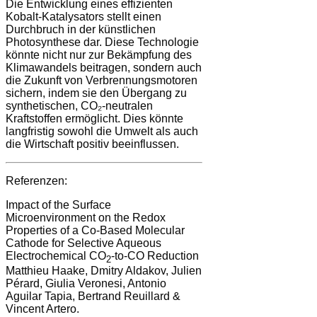
Die Entwicklung eines effizienten
Kobalt-Katalysators stellt einen
Durchbruch in der künstlichen
Photosynthese dar. Diese Technologie
könnte nicht nur zur Bekämpfung des
Klimawandels beitragen, sondern auch
die Zukunft von Verbrennungsmotoren
sichern, indem sie den Übergang zu
synthetischen, CO₂-neutralen
Kraftstoffen ermöglicht. Dies könnte
langfristig sowohl die Umwelt als auch
die Wirtschaft positiv beeinflussen.
Referenzen:
Impact of the Surface
Microenvironment on the Redox
Properties of a Co-Based Molecular
Cathode for Selective Aqueous
Electrochemical CO
-to-CO Reduction
2
Matthieu Haake, Dmitry Aldakov, Julien
Pérard, Giulia Veronesi, Antonio
Aguilar Tapia, Bertrand Reuillard &
Vincent Artero.