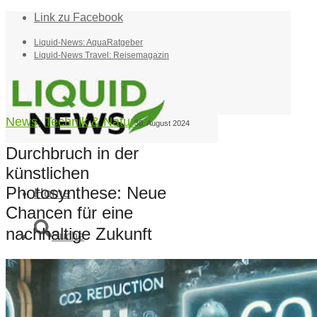
Link zu Facebook
Liquid-News: AquaRatgeber
Liquid-News Travel: Reisemagazin
News
,
Technik & Natur
30. August 2024
Durchbruch in der
künstlichen
Photosynthese: Neue
Home
Chancen für eine
nachhaltige Zukunft
Suche
Menü
Menü