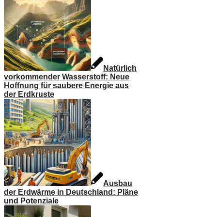
Natürlich
vorkommender Wasserstoff: Neue
Hoffnung für saubere Energie aus
der Erdkruste
Ausbau
der Erdwärme in Deutschland: Pläne
und Potenziale