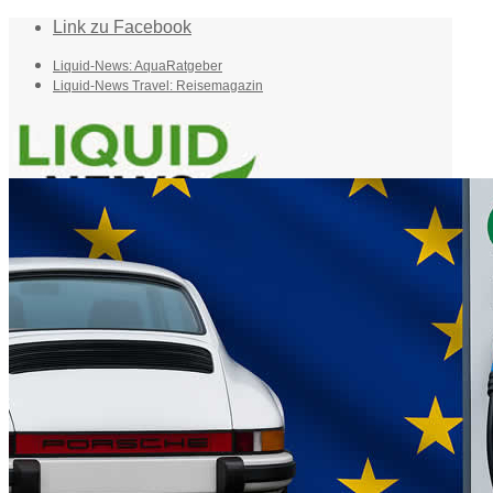
Link zu Facebook
Liquid-News: AquaRatgeber
Liquid-News Travel: Reisemagazin
Home
Suche
Menü
Menü