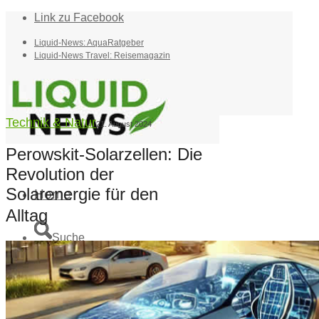
Link zu Facebook
Liquid-News: AquaRatgeber
Liquid-News Travel: Reisemagazin
Technik & Natur
21. August 2024
Perowskit-Solarzellen: Die
Revolution der
Solarenergie für den
Home
Alltag
Suche
Menü
Menü