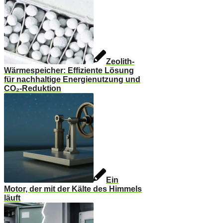
Zeolith-
Wärmespeicher: Effiziente Lösung
für nachhaltige Energienutzung und
CO₂-Reduktion
Ein
Motor, der mit der Kälte des Himmels
läuft