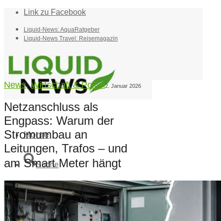
Link zu Facebook
Liquid-News: AquaRatgeber
Liquid-News Travel: Reisemagazin
News
,
Wirtschaft & Politik
2. Januar 2026
Netzanschluss als
Engpass: Warum der
Stromumbau an
Home
Leitungen, Trafos – und
am Smart Meter hängt
Suche
Menü
Menü