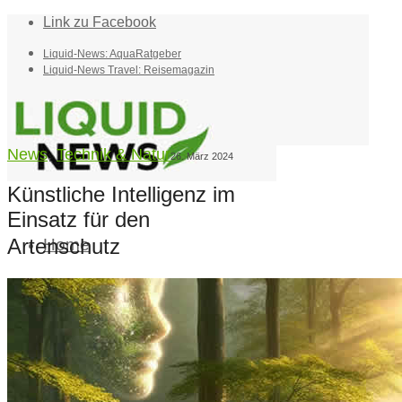
Link zu Facebook
Liquid-News: AquaRatgeber
Liquid-News Travel: Reisemagazin
News
,
Technik & Natur
26. März 2024
Künstliche Intelligenz im
Einsatz für den
Artenschutz
Home
Suche
Menü
Menü