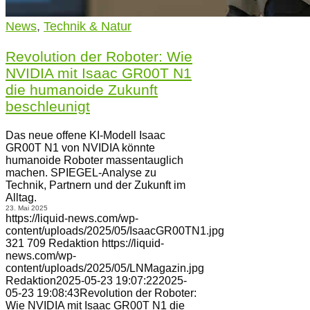
News
,
Technik & Natur
Revolution der Roboter: Wie
NVIDIA mit Isaac GR00T N1
die humanoide Zukunft
beschleunigt
Das neue offene KI-Modell Isaac
GR00T N1 von NVIDIA könnte
humanoide Roboter massentauglich
machen. SPIEGEL-Analyse zu
Technik, Partnern und der Zukunft im
Alltag.
23. Mai 2025
https://liquid-news.com/wp-
content/uploads/2025/05/IsaacGR00TN1.jpg
321
709
Redaktion
https://liquid-
news.com/wp-
content/uploads/2025/05/LNMagazin.jpg
Redaktion
2025-05-23 19:07:22
2025-
05-23 19:08:43
Revolution der Roboter:
Wie NVIDIA mit Isaac GR00T N1 die