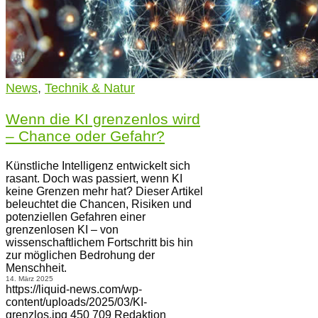
News
,
Technik & Natur
Wenn die KI grenzenlos wird
– Chance oder Gefahr?
Künstliche Intelligenz entwickelt sich
rasant. Doch was passiert, wenn KI
keine Grenzen mehr hat? Dieser Artikel
beleuchtet die Chancen, Risiken und
potenziellen Gefahren einer
grenzenlosen KI – von
wissenschaftlichem Fortschritt bis hin
zur möglichen Bedrohung der
Menschheit.
14. März 2025
https://liquid-news.com/wp-
content/uploads/2025/03/KI-
grenzlos.jpg
450
709
Redaktion