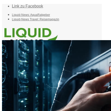
Link zu Facebook
Liquid-News: AquaRatgeber
Liquid-News Travel: Reisemagazin
Home
Suche
Menü
Menü