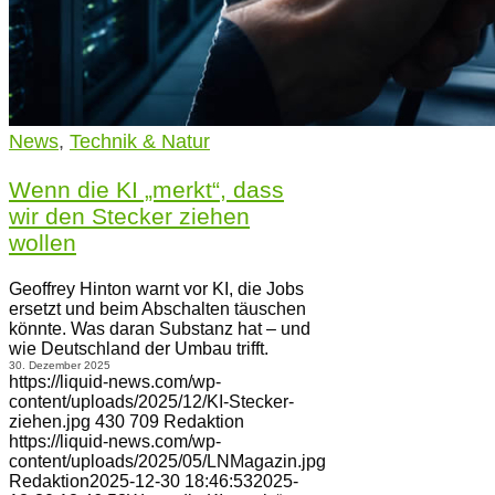
News
,
Technik & Natur
Wenn die KI „merkt“, dass
wir den Stecker ziehen
wollen
Geoffrey Hinton warnt vor KI, die Jobs
ersetzt und beim Abschalten täuschen
könnte. Was daran Substanz hat – und
wie Deutschland der Umbau trifft.
30. Dezember 2025
https://liquid-news.com/wp-
content/uploads/2025/12/KI-Stecker-
ziehen.jpg
430
709
Redaktion
https://liquid-news.com/wp-
content/uploads/2025/05/LNMagazin.jpg
Redaktion
2025-12-30 18:46:53
2025-