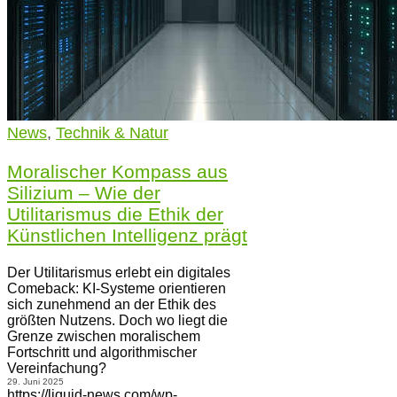
News
,
Technik & Natur
Moralischer Kompass aus
Silizium – Wie der
Utilitarismus die Ethik der
Künstlichen Intelligenz prägt
Der Utilitarismus erlebt ein digitales
Comeback: KI-Systeme orientieren
sich zunehmend an der Ethik des
größten Nutzens. Doch wo liegt die
Grenze zwischen moralischem
Fortschritt und algorithmischer
Vereinfachung?
29. Juni 2025
https://liquid-news.com/wp-