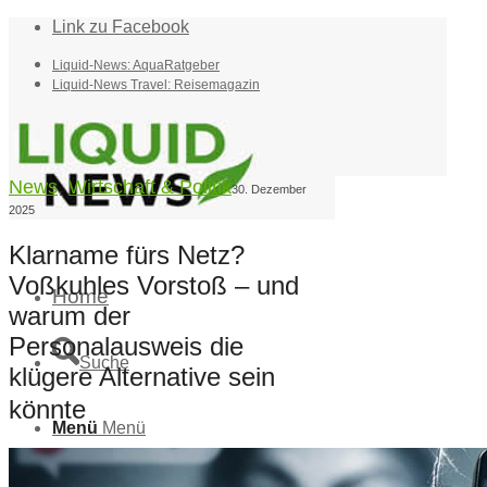
Link zu Facebook
Liquid-News: AquaRatgeber
Liquid-News Travel: Reisemagazin
News
,
Wirtschaft & Politik
30. Dezember
2025
Klarname fürs Netz?
Voßkuhles Vorstoß – und
Home
warum der
Personalausweis die
Suche
klügere Alternative sein
könnte
Menü
Menü