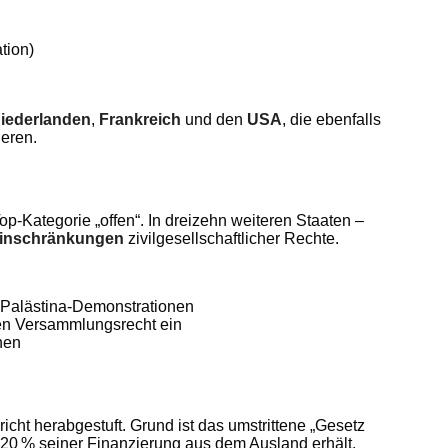
tion)
iederlanden
,
Frankreich
und den
USA
, die ebenfalls
ieren.
op-Kategorie „offen“. In dreizehn weiteren Staaten –
Einschränkungen
zivilgesellschaftlicher Rechte.
d Palästina-Demonstrationen
en Versammlungsrecht ein
nen
ericht herabgestuft. Grund ist das umstrittene „Gesetz
20 % seiner Finanzierung aus dem Ausland erhält,