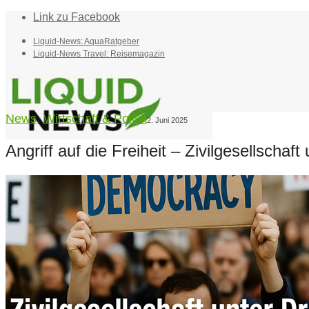
Link zu Facebook
Liquid-News: AquaRatgeber
Liquid-News Travel: Reisemagazin
News
,
Wirtschaft & Politik
2. Juni 2025
Angriff auf die Freiheit – Zivilgesellschaft
Home
Suche
Menü
Menü