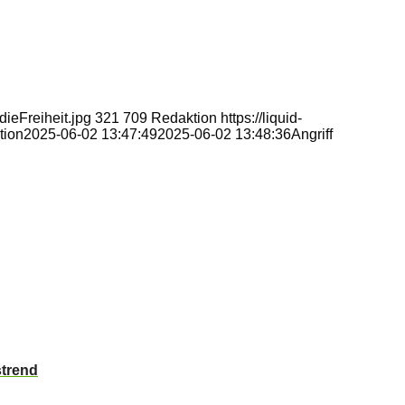
dieFreiheit.jpg
321
709
Redaktion
https://liquid-
tion
2025-06-02 13:47:49
2025-06-02 13:48:36
Angriff
strend