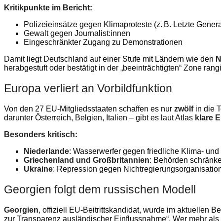
Kritikpunkte im Bericht:
Polizeieinsätze gegen Klimaproteste (z. B. Letzte Genera
Gewalt gegen Journalist:innen
Eingeschränkter Zugang zu Demonstrationen
Damit liegt Deutschland auf einer Stufe mit Ländern wie den
N
herabgestuft oder bestätigt in der „beeinträchtigten“ Zone rang
Europa verliert an Vorbildfunktion
Von den 27 EU-Mitgliedsstaaten schaffen es nur
zwölf
in die T
darunter Österreich, Belgien, Italien – gibt es laut Atlas
klare 
Besonders kritisch:
Niederlande
: Wasserwerfer gegen friedliche Klima- un
Griechenland und Großbritannien
: Behörden schränk
Ukraine
: Repression gegen Nichtregierungsorganisatio
Georgien folgt dem russischen Modell
Georgien
, offiziell EU-Beitrittskandidat, wurde im aktuellen B
zur Transparenz ausländischer Einflussnahme“. Wer mehr als 