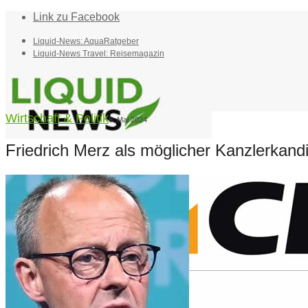
Link zu Facebook
Liquid-News: AquaRatgeber
Liquid-News Travel: Reisemagazin
Wirtschaft & Politik
6. Mai 2024
Friedrich Merz als möglicher Kanzlerkan
Home
Suche
Menü
Menü