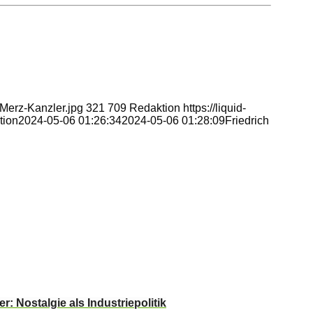
-Merz-Kanzler.jpg
321
709
Redaktion
https://liquid-
tion
2024-05-06 01:26:34
2024-05-06 01:28:09
Friedrich
: Nostalgie als Industriepolitik