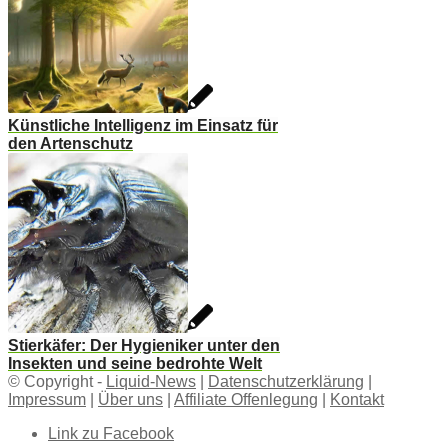
Künstliche Intelligenz im Einsatz für
den Artenschutz
Stierkäfer: Der Hygieniker unter den
Insekten und seine bedrohte Welt
© Copyright -
Liquid-News
|
Datenschutzerklärung
|
Impressum
|
Über uns
|
Affiliate Offenlegung
|
Kontakt
Link zu Facebook