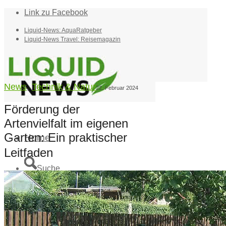
Link zu Facebook
Liquid-News: AquaRatgeber
Liquid-News Travel: Reisemagazin
News
,
Technik & Natur
22. Februar 2024
Förderung der
Artenvielfalt im eigenen
Garten: Ein praktischer
Home
Leitfaden
Suche
Menü
Menü