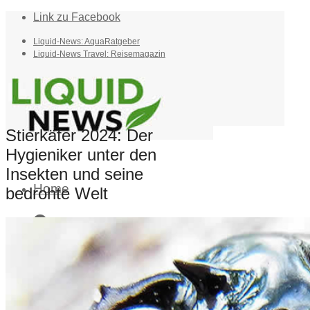
Link zu Facebook
Liquid-News: AquaRatgeber
Liquid-News Travel: Reisemagazin
Stierkäfer 2024: Der
Hygieniker unter den
Insekten und seine
Home
bedrohte Welt
Suche
Menü
Menü