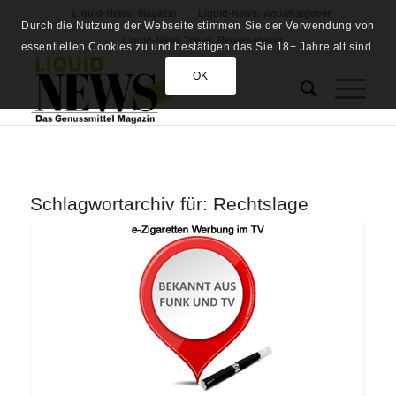
Liquid-News: Magazin
Liquid-News: AquaRatgeber
Durch die Nutzung der Webseite stimmen Sie der Verwendung von
Liquid-News Travel: Reisemagazin
essentiellen Cookies zu und bestätigen das Sie 18+ Jahre alt sind.
OK
Schlagwortarchiv für:
Rechtslage