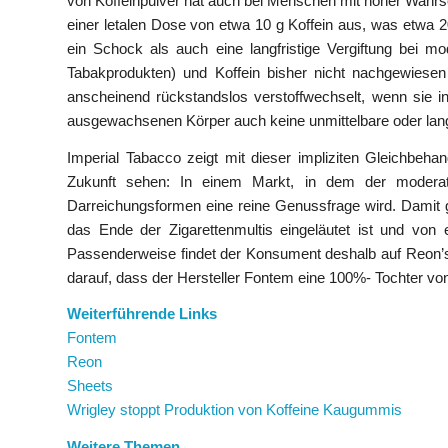
von Koffeinpulver hat auch bei Menschen mit hoher Wahrsc
einer letalen Dose von etwa 10 g Koffein aus, was etwa
ein Schock als auch eine langfristige Vergiftung bei
Tabakprodukten) und Koffein bisher nicht nachgewies
anscheinend rückstandslos verstoffwechselt, wenn sie i
ausgewachsenen Körper auch keine unmittelbare oder langfr
Imperial Tabacco zeigt mit dieser impliziten Gleichbeh
Zukunft sehen: In einem Markt, in dem der moderat
Darreichungsformen eine reine Genussfrage wird. Damit gi
das Ende der Zigarettenmultis eingeläutet ist und von 
Passenderweise findet der Konsument deshalb auf Reon’s
darauf, dass der Hersteller Fontem eine 100%- Tochter von
Weiterführende Links
Fontem
Reon
Sheets
Wrigley stoppt Produktion von Koffeine Kaugummis
Weitere Themen