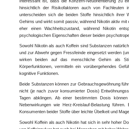
Interessant ist, dass die Konzern-Neuorientierung zu
hinsichtlich der Risikofaktoren auch von Fachleuten i
unterscheiden sich die beiden Stoffe hinsichtlich ihrer
Gehirns und wirkt somit passiv, während Nikotin aktiv mit 
eher einen Wachheitszustand, während Nikotin ents
psychologischen Eigenschaften dieser beiden psychotrope
Sowohl Nikotin als auch Koffein sind Substanzen natürlic
und zur Abwehr gegen Fressfeinde eingesetzt werden (und
wirken beiden auf das menschliche Gehirn als Sti
Körperfunktionen, vermitteln ein vorübergehendes Gefü
kognitive Funktionen.
Beide Substanzen können zur Gebrauchsgewöhnung führen
nicht (je nach zuvor konsumierter Dosis) Entwöhnungss
Tagen abklingen. Ab einer bestimmten Dosis können 
Nebenwirkungen wie Herz-Kreislauf-Belastung führen.
Konsumenten beider Stoffe über leichte Übelkeit und Ma
Sowohl Koffein als auch Nikotin hat sich in sehr hoher D