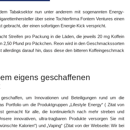
uf dem Tabaksektor nun unter anderem mit sogenannten Energy-
Zigarettenhersteller über seine Tochterfirma Fontem Ventures einen
 gebracht, der einen sofortigen Energie-Kick verspricht.
ht Streifen pro Packung in die Läden, die jeweils 20 mg Koffein
sten 2,50 Pfund pro Päckchen. Reon wird in den Geschmackssorten
t allerdings darauf hin, dass diese den bitteren Koffeingeschmack
nem eigens geschaffenen
t
 geschaffen, um Innovationen und Beteiligungen rund um die
as Portfolio um die Produktgruppen „Lifestyle Energy“ ( Zitat von
ist gemacht für alle, die kontinuierlich nach mehr streben und
sere innovativen, ultra-tragbaren Produkte versorgen Sie mit
nschte Kalorien“) und „Vaping“ (Zitat von der Webseite: Wir bei