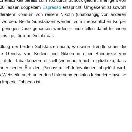
heinlichkeit bereits zum Tod durch Schock geführt; man geht von
 200 Tassen doppeltem
Espresso
entspricht. Umgekehrt ist sowohl
 moderatem Konsum von reinem Nikotin (unabhängig von anderen
en worden. Beide Substanzen werden vom menschlichen Körper
n geringen Dose genossen werden – und stellen damit für einen
istige, tödliche Gefahr dar.
andlung der beiden Substanzen auch, wo seine Trendforscher die
e Genuss von Koffein und Nikotin in einer Bandbreite von
bt der Tabakkonzern offiziell (wenn auch nicht explizit) zu, dass
einer neuen Ära der „Genussmittel“-Innovationen abgelöst wird.
 Webseite auch unter den Unternehmensinfos keinerlei Hinweise
 Imperial Tabacco ist.