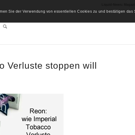
Liquid-News: Magaz
men Sie der Verwendung von essentiellen Cookies zu und bestätigen das S
 Verluste stoppen will