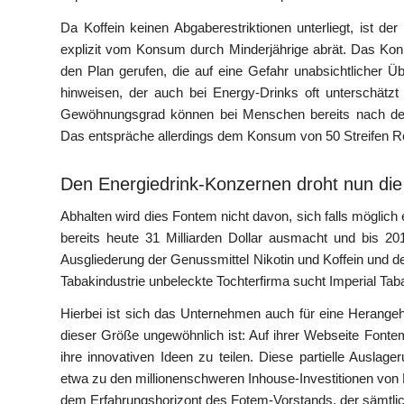
Da Koffein keinen Abgaberestriktionen unterliegt, ist d
explizit vom Konsum durch Minderjährige abrät. Das Konk
den Plan gerufen, die auf eine Gefahr unabsichtlicher Üb
hinweisen, der auch bei Energy-Drinks oft unterschätzt 
Gewöhnungsgrad können bei Menschen bereits nach dem
Das entspräche allerdings dem Konsum von 50 Streifen Re
Den Energiedrink-Konzernen droht nun die
Abhalten wird dies Fontem nicht davon, sich falls mögli
bereits heute 31 Milliarden Dollar ausmacht und bis 20
Ausgliederung der Genussmittel Nikotin und Koffein und d
Tabakindustrie unbeleckte Tochterfirma sucht Imperial Ta
Hierbei ist sich das Unternehmen auch für eine Herangeh
dieser Größe ungewöhnlich ist: Auf ihrer Webseite Font
ihre innovativen Ideen zu teilen. Diese partielle Ausla
etwa zu den millionenschweren Inhouse-Investitionen von P
dem Erfahrungshorizont des Fotem-Vorstands, der sämtl