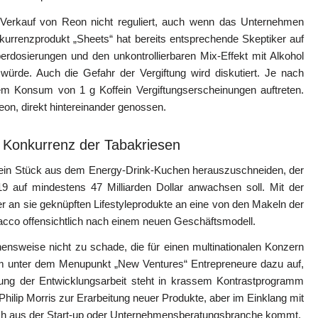
er Verkauf von Reon nicht reguliert, auch wenn das Unternehmen
urrenzprodukt „Sheets“ hat bereits entsprechende Skeptiker auf
erdosierungen und den unkontrollierbaren Mix-Effekt mit Alkohol
würde. Auch die Gefahr der Vergiftung wird diskutiert. Je nach
 Konsum von 1 g Koffein Vergiftungserscheinungen auftreten.
on, direkt hintereinander genossen.
 Konkurrenz der Tabakriesen
ch ein Stück aus dem Energy-Drink-Kuchen herauszuschneiden, der
19 auf mindestens 47 Milliarden Dollar anwachsen soll. Mit der
er an sie geknüpften Lifestyleprodukte an eine von den Makeln der
bacco offensichtlich nach einem neuen Geschäftsmodell.
ensweise nicht zu schade, die für einen multinationalen Konzern
em unter dem Menupunkt „New Ventures“ Entrepreneure dazu auf,
gerung der Entwicklungsarbeit steht in krassem Kontrastprogramm
hilip Morris zur Erarbeitung neuer Produkte, aber im Einklang mit
ich aus der Start-up oder Unternehmensberatungsbranche kommt.