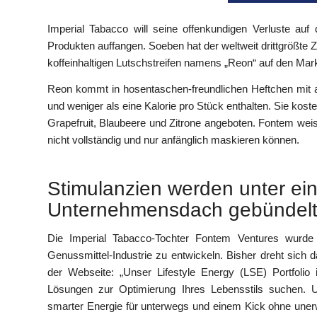
Imperial Tabacco will seine offenkundigen Verluste a
Produkten auffangen. Soeben hat der weltweit drittgrößte 
koffeinhaltigen Lutschstreifen namens „Reon“ auf den Markt
Reon kommt in hosentaschen-freundlichen Heftchen mit ac
und weniger als eine Kalorie pro Stück enthalten. Sie ko
Grapefruit, Blaubeere und Zitrone angeboten. Fontem weis
nicht vollständig und nur anfänglich maskieren können.
Stimulanzien werden unter ei
Unternehmensdach gebündel
Die Imperial Tabacco-Tochter Fontem Ventures wurde
Genussmittel-Industrie zu entwickeln. Bisher dreht sich d
der Webseite: „Unser Lifestyle Energy (LSE) Portfolio 
Lösungen zur Optimierung Ihres Lebensstils suchen. Un
smarter Energie für unterwegs und einem Kick ohne unerwü