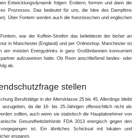
ben Entwicklungsdynamik folgen: Erobern, formen und dann die
eses Prozesses. Das bedeutet für uns, die Idee des Dampfens
ion). Über Fontem werden auch die französischen und englischen
ontem, war der Koffein-Streifen das beliebteste der bisher an
 nur in Manchester (England) und per Onlineshop. Manchester ist
don am meisten Energydrinks in ganz Großbritannien konsumiert
spartner aufzuweisen hatte. Ob Reon anschließend landes- oder
olg ab.
ndschutzfrage stellen
ung Berufstätige in der Altersklasse 25 bis 45. Allerdings bleibt
anzugeben, da die 16- bis 25-Jährigen offensichtlich nicht als
erden sollten, auch wenn sie statistisch die Hauptabnehmer von
ikanische Gesundheitsbehörde FDA 2013 energisch gegen den
orgegangen ist. Ein ähnliches Schicksal mit lokalen und
icher ersparen.