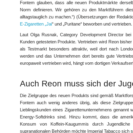
Fontem glauben, dass alle neuen Produktmärkte dersel
Norm definieren. Wir gehören zu den Marktführern di
alltagstauglich zu machen.“) (Übersetzungen der Redakt
E-Zigaretten „Jai
“ und „Puritane“ beworben und vertrieben.
Laut Olga Rusnak, Category Development Director bei F
Kunden getesteten Produkte. Vertrieben wird Reon bisher
als Testmarkt besonders attraktiv, weil dort nach Lon
werden und das Unternehmen dort bereits gute Vertrieb
europaweit vertrieben wird, hängt vom dortigen Verkaufserf
Auch Reon muss sich der Juge
Die Zielgruppe des neuen Produkts sind gemäß Marktforsch
Fontem auch wenig anderes übrig, als diese Zielgruppe 
Lieblingskunden eines Zigarettenunternehmens genannt w
Energy-Softdrinks sind. Hinzu kommt, dass die amer
Konsum von Koffein-Kaugummis durch Jugendliche v
supranationalen Behörden möchte Imperial Tabacco sich s