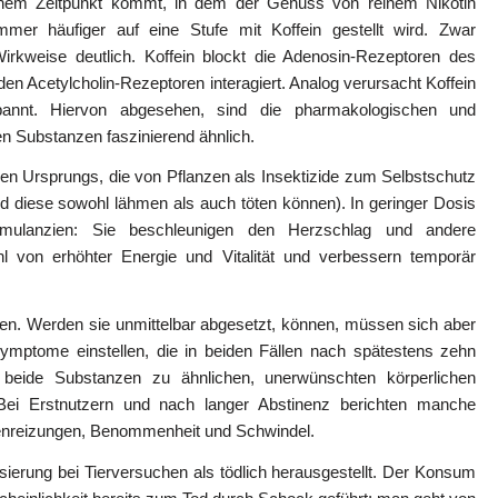
 einem Zeitpunkt kommt, in dem der Genuss von reinem Nikotin
mmer häufiger auf eine Stufe mit Koffein gestellt wird. Zwar
 Wirkweise deutlich. Koffein blockt die Adenosin-Rezeptoren des
den Acetylcholin-Rezeptoren interagiert. Analog verursacht Koffein
pannt. Hiervon abgesehen, sind die pharmakologischen und
n Substanzen faszinierend ähnlich.
hen Ursprungs, die von Pflanzen als Insektizide zum Selbstschutz
 diese sowohl lähmen als auch töten können). In geringer Dosis
mulanzien: Sie beschleunigen den Herzschlag und andere
hl von erhöhter Energie und Vitalität und verbessern temporär
. Werden sie unmittelbar abgesetzt, können, müssen sich aber
ymptome einstellen, die in beiden Fällen nach spätestens zehn
beide Substanzen zu ähnlichen, unerwünschten körperlichen
 Bei Erstnutzern und nach langer Abstinenz berichten manche
genreizungen, Benommenheit und Schwindel.
osierung bei Tierversuchen als tödlich herausgestellt. Der Konsum