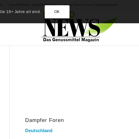
in
Liquid-News: AquaRatgeber
Liquid-News Travel: Reisemagazin
ie 18+ Jahre alt sind.
OK
Dampfer Foren
Deutschland