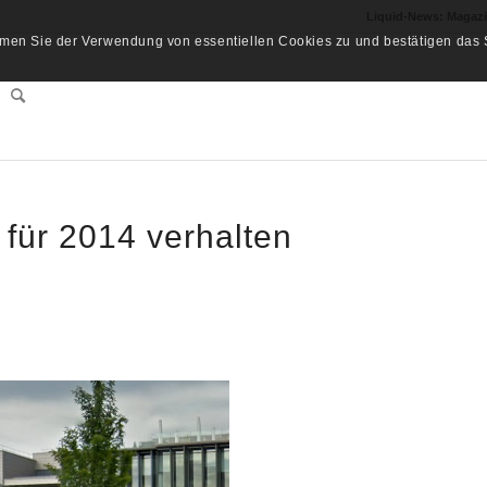
Liquid-News: Magaz
men Sie der Verwendung von essentiellen Cookies zu und bestätigen das S
für 2014 verhalten