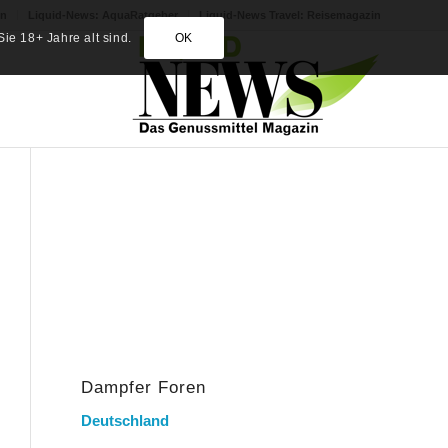
in
Liquid-News: AquaRatgeber
Liquid-News Travel: Reisemagazin
ie 18+ Jahre alt sind.
OK
Dampfer Foren
Deutschland