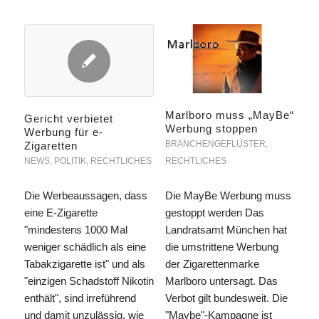
Marlboro muss „MayBe“
Gericht verbietet
Werbung stoppen
Werbung für e-
BRANCHENGEFLÜSTER
,
Zigaretten
RECHTLICHES
NEWS
,
POLITIK
,
RECHTLICHES
Die MayBe Werbung muss
Die Werbeaussagen, dass
gestoppt werden Das
eine E-Zigarette
Landratsamt München hat
"mindestens 1000 Mal
die umstrittene Werbung
weniger schädlich als eine
der Zigarettenmarke
Tabakzigarette ist" und als
Marlboro untersagt. Das
"einzigen Schadstoff Nikotin
Verbot gilt bundesweit. Die
enthält", sind irreführend
"Maybe"-Kampagne ist
und damit unzulässig, wie