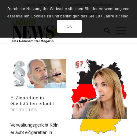
Liquid-News: Magazin
Liquid-News: AquaRatgeber
Durch die Nutzung der Webseite stimmen Sie der Verwendung von
Liquid-News Travel: Reisemagazin
essentiellen Cookies zu und bestätigen das Sie 18+ Jahre alt sind.
OK
E-Zigaretten in
Gaststätten erlaubt
RECHTLICHES
Verwaltungsgericht Köln
erlaubt eZigaretten in