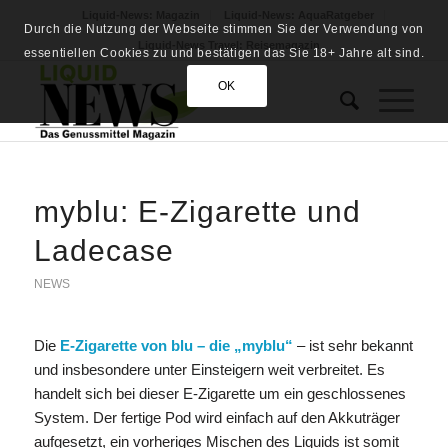
Liquid-News: Magazin
Liquid-News: AquaRatgeber
Durch die Nutzung der Webseite stimmen Sie der Verwendung von
Liquid-News Travel: Reisemagazin
essentiellen Cookies zu und bestätigen das Sie 18+ Jahre alt sind.
OK
myblu: E-Zigarette und
Ladecase
NEWS
Die
E-Zigarette von blu – die „myblu“
– ist sehr bekannt
und insbesondere unter Einsteigern weit verbreitet. Es
handelt sich bei dieser E-Zigarette um ein geschlossenes
System. Der fertige Pod wird einfach auf den Akkuträger
aufgesetzt, ein vorheriges Mischen des Liquids ist somit