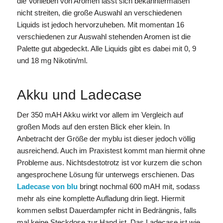
die Vorlieben von Aromen lässt sich bekanntermaßen
nicht streiten, die große Auswahl an verschiedenen
Liquids ist jedoch hervorzuheben. Mit momentan 16
verschiedenen zur Auswahl stehenden Aromen ist die
Palette gut abgedeckt. Alle Liquids gibt es dabei mit 0, 9
und 18 mg Nikotin/ml.
Akku und Ladecase
Der 350 mAH Akku wirkt vor allem im Vergleich auf
großen Mods auf den ersten Blick eher klein. In
Anbetracht der Größe der myblu ist dieser jedoch völlig
ausreichend. Auch im Praxistest kommt man hiermit ohne
Probleme aus. Nichtsdestotrotz ist vor kurzem die schon
angesprochene Lösung für unterwegs erschienen. Das
Ladecase von blu
bringt nochmal 600 mAH mit, sodass
mehr als eine komplette Aufladung drin liegt. Hiermit
kommen selbst Dauerdampfer nicht in Bedrängnis, falls
mal keine Steckdose zur Hand ist. Das Ladecase ist wie