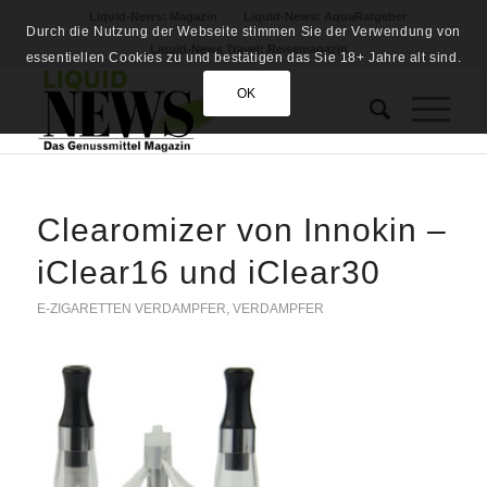
Liquid-News: Magazin
Liquid-News: AquaRatgeber
Durch die Nutzung der Webseite stimmen Sie der Verwendung von
Liquid-News Travel: Reisemagazin
essentiellen Cookies zu und bestätigen das Sie 18+ Jahre alt sind.
OK
Clearomizer von Innokin –
iClear16 und iClear30
E-ZIGARETTEN VERDAMPFER
,
VERDAMPFER