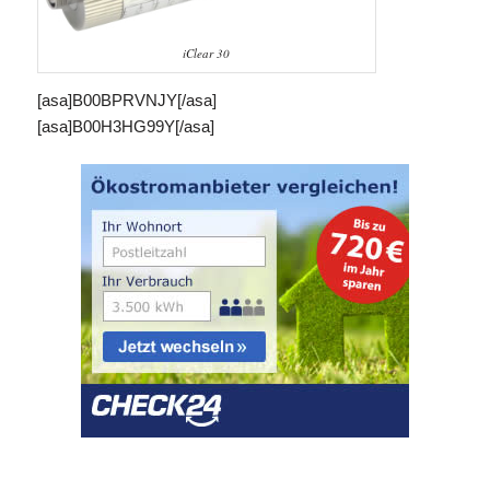
iClear 30
[asa]B00BPRVNJY[/asa]
[asa]B00H3HG99Y[/asa]