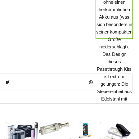
ohne einen
herkömmlichen
Akku aus (was
sich besonders in
seiner kompakten
Größe
niederschlägt).
Das Design
dieses
Passthrough Kits
ist extrem
gelungen: Die
Steuereinheit aus
Edelstahl mit
einem Anschluss
für den
Zigarettenanzünder
hat etwas
Futuristisches an