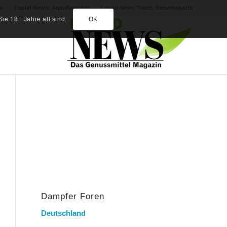
in
Liquid-News: AquaRatgeber
Liquid-News Travel: Reisemagazin
ie 18+ Jahre alt sind.
OK
Dampfer Foren
Deutschland