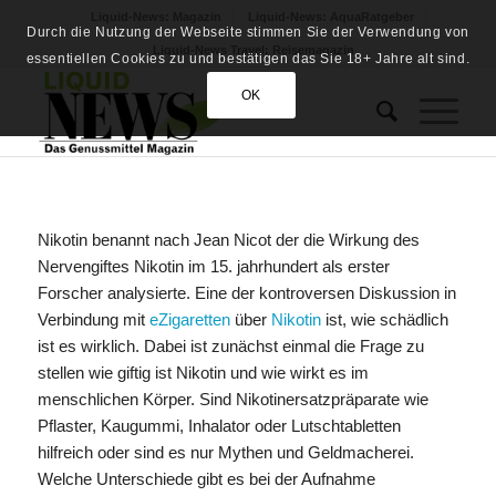
Liquid-News: Magazin
Liquid-News: AquaRatgeber
Durch die Nutzung der Webseite stimmen Sie der Verwendung von
Liquid-News Travel: Reisemagazin
essentiellen Cookies zu und bestätigen das Sie 18+ Jahre alt sind.
OK
Nikotin benannt nach Jean Nicot der die Wirkung des
Nervengiftes Nikotin im 15. jahrhundert als erster
Forscher analysierte. Eine der kontroversen Diskussion in
Verbindung mit
eZigaretten
über
Nikotin
ist, wie schädlich
ist es wirklich. Dabei ist zunächst einmal die Frage zu
stellen wie giftig ist Nikotin und wie wirkt es im
menschlichen Körper. Sind Nikotinersatzpräparate wie
Pflaster, Kaugummi, Inhalator oder Lutschtabletten
hilfreich oder sind es nur Mythen und Geldmacherei.
Welche Unterschiede gibt es bei der Aufnahme