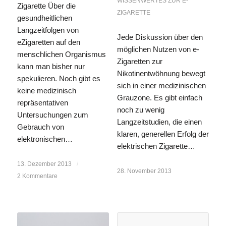
WISSENWERTES ZUR E-
Zigarette Über die
ZIGARETTE
gesundheitlichen
Langzeitfolgen von
Jede Diskussion über den
eZigaretten auf den
möglichen Nutzen von e-
menschlichen Organismus
Zigaretten zur
kann man bisher nur
Nikotinentwöhnung bewegt
spekulieren. Noch gibt es
sich in einer medizinischen
keine medizinisch
Grauzone. Es gibt einfach
repräsentativen
noch zu wenig
Untersuchungen zum
Langzeitstudien, die einen
Gebrauch von
klaren, generellen Erfolg der
elektronischen…
elektrischen Zigarette…
13. Dezember 2013
/
28. November 2013
2 Kommentare