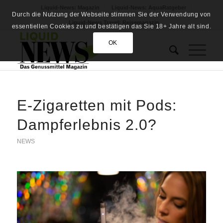
Liquid-News: Magazin
Liquid-News: AquaRatgeber
Durch die Nutzung der Webseite stimmen Sie der Verwendung von
Liquid-News Travel: Reisemagazin
essentiellen Cookies zu und bestätigen das Sie 18+ Jahre alt sind.
OK
E-Zigaretten mit Pods:
Dampferlebnis 2.0?
NEWS