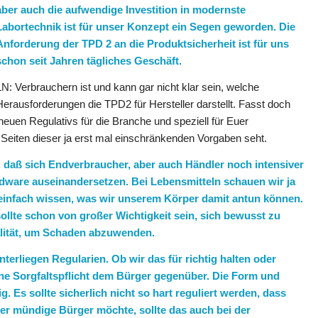
aber auch die aufwendige Investition in modernste
Labortechnik ist für unser Konzept ein Segen geworden. Die
Anforderung der TPD 2 an die Produktsicherheit ist für uns
schon seit Jahren tägliches Geschäft.
LN: Verbrauchern ist und kann gar nicht klar sein, welche
Herausforderungen die TPD2 für Hersteller darstellt. Fasst doch
euen Regulativs für die Branche und speziell für Euer
 Seiten dieser ja erst mal einschränkenden Vorgaben seht.
st, daß sich Endverbraucher, aber auch Händler noch intensiver
dware auseinandersetzen. Bei Lebensmitteln schauen wir ja
en einfach wissen, was wir unserem Körper damit antun können.
ollte schon von großer Wichtigkeit sein, sich bewusst zu
alität, um Schaden abzuwenden.
nterliegen Regularien. Ob wir das für richtig halten oder
 eine Sorgfaltspflicht dem Bürger gegenüber. Die Form und
. Es sollte sicherlich nicht so hart reguliert werden, dass
 der mündige Bürger möchte, sollte das auch bei der