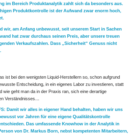
ung im Bereich Produktanalytik zahlt sich da besonders aus.
higen Produktkontrolle ist der Aufwand zwar enorm hoch,
t.
nd wir, am Anfang unbewusst, seit unserem Start in Sachen
and hat zwar durchaus seinen Preis, aber unsere treuen
genden Verkaufszahlen. Dass „Sicherheit“ Genuss nicht
.
Das ist bei den wenigsten Liquid-Herstellern so, schon aufgrund
usste Entscheidung, in ein eigenes Labor zu investieren, statt
d wie geht man da in der Praxis ran, sich eine derartige
hen Verständnisses…
FS: Damit wir alles in eigener Hand behalten, haben wir uns
bewusst vor Jahren für eine eigene Qualitätskontrolle
entschieden. Das umfassende Knowhow in der Analytik in
Person von Dr. Markus Born, nebst kompetenten Mitarbeitern,