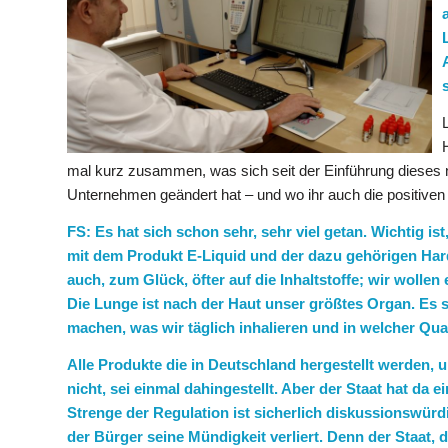
mal kurz zusammen, was sich seit der Einführung dieses n
Unternehmen geändert hat – und wo ihr auch die positiven
FS: Es hat sich schon sehr, sehr viel getan. Wichtig i
mit dem Produkt E-Liquid und der dazu gehörigen Har
auch, zum Glück, öfter auf die Inhaltstoffe; wir woll
Die Lunge ist nach der Haut unser größtes Organ. Es s
machen, was wir täglich inhalieren und in welcher Qu
Alle Produkte die in Deutschland hergestellt werden, u
nicht, sei einmal dahingestellt. Aber der Staat hat da
Strenge der Regulation ist sicherlich diskussionswürdig
der Bürger seine Mündigkeit verliert. Denn der Staat,