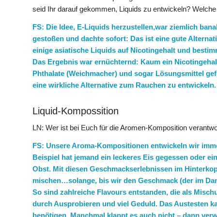
seid Ihr darauf gekommen, Liquids zu entwickeln? Welche
FS: Die Idee, E-Liquids herzustellen,war ziemlich banal
gestoßen und dachte sofort: Das ist eine gute Alterna
einige asiatische Liquids auf Nicotingehalt und best
Das Ergebnis war ernüchternd: Kaum ein Nicotingehal
Phthalate (Weichmacher) und sogar Lösungsmittel gef
eine wirkliche Alternative zum Rauchen zu entwickeln.
Liquid-Kompossition
LN: Wer ist bei Euch für die Aromen-Komposition verantwor
FS: Unsere Aroma-Kompositionen entwickeln wir immer
Beispiel hat jemand ein leckeres Eis gegessen oder ei
Obst. Mit diesen Geschmackserlebnissen im Hinterko
mischen…solange, bis wir den Geschmack (der im Damp
So sind zahlreiche Flavours entstanden, die als Mischu
durch Ausprobieren und viel Geduld. Das Austesten k
benötigen. Manchmal klappt es auch nicht – dann ver