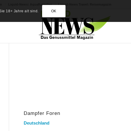
in
Liquid-News: AquaRatgeber
Liquid-News Travel: Reisemagazin
ie 18+ Jahre alt sind.
OK
Dampfer Foren
Deutschland