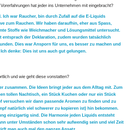
 Vorerfahrungen hat jeder ins Unternehmen mit eingebracht?
. Ich war Raucher, bin durch Zufall auf die E-Liquids
tive zum
Rauchen
. Wir haben daraufhin, eher aus Spass,
immte Stoffe wie Weichmacher und Lösungsmittel untersucht.
t entsprach der Deklaration, zudem wurden tatsächlich
unden. Dies war Ansporn für uns, es besser zu machen und
 Ich denke: Dies ist uns auch gut gelungen.
tlich und wie geht diese vonstatten?
 zusammen. Die Ideen bringt jeder aus dem Alltag mit. Zum
nen tollen Nachtisch, ein Stück Kuchen oder nur ein Stück
pf versuchen wir dann passende Aromen zu finden und zu
f natürlich viel schwerer zu kopieren ist) hin bekommen.
ng einzigartig sind. Die Harmonie jeden Liquids entsteht
ann unter Umständen schon sehr aufwendig sein und viel Zeit
wirft man auch mal den ganzen Ansatz.