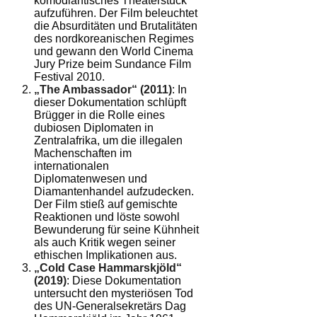
komödiantisches Theaterstück
aufzuführen. Der Film beleuchtet
die Absurditäten und Brutalitäten
des nordkoreanischen Regimes
und gewann den World Cinema
Jury Prize beim Sundance Film
Festival 2010.
„The Ambassador“ (2011)
: In
dieser Dokumentation schlüpft
Brügger in die Rolle eines
dubiosen Diplomaten in
Zentralafrika, um die illegalen
Machenschaften im
internationalen
Diplomatenwesen und
Diamantenhandel aufzudecken.
Der Film stieß auf gemischte
Reaktionen und löste sowohl
Bewunderung für seine Kühnheit
als auch Kritik wegen seiner
ethischen Implikationen aus.
„Cold Case Hammarskjöld“
(2019)
: Diese Dokumentation
untersucht den mysteriösen Tod
des UN-Generalsekretärs Dag