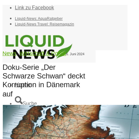
Link zu Facebook
Liquid-News: AquaRatgeber
Liquid-News Travel: Reisemagazin
News
,
Wirtschaft & Politik
6. Juni 2024
Doku-Serie „Der
Schwarze Schwan“ deckt
Korruption in Dänemark
Home
auf
Suche
Menü
Menü