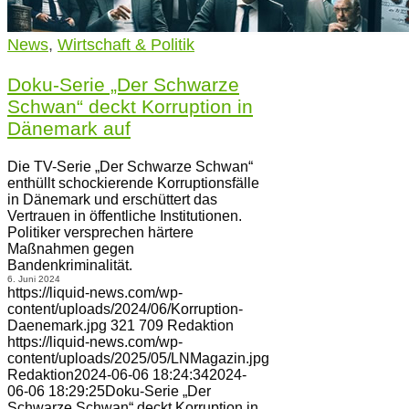
News
,
Wirtschaft & Politik
Doku-Serie „Der Schwarze
Schwan“ deckt Korruption in
Dänemark auf
Die TV-Serie „Der Schwarze Schwan“
enthüllt schockierende Korruptionsfälle
in Dänemark und erschüttert das
Vertrauen in öffentliche Institutionen.
Politiker versprechen härtere
Maßnahmen gegen
Bandenkriminalität.
6. Juni 2024
https://liquid-news.com/wp-
content/uploads/2024/06/Korruption-
Daenemark.jpg
321
709
Redaktion
https://liquid-news.com/wp-
content/uploads/2025/05/LNMagazin.jpg
Redaktion
2024-06-06 18:24:34
2024-
06-06 18:29:25
Doku-Serie „Der
Schwarze Schwan“ deckt Korruption in