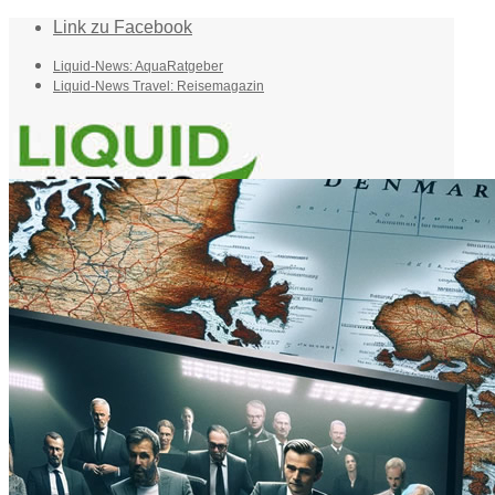
Link zu Facebook
Liquid-News: AquaRatgeber
Liquid-News Travel: Reisemagazin
Home
Suche
Menü
Menü