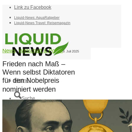
Link zu Facebook
Liquid-News: AquaRatgeber
Liquid-News Travel: Reisemagazin
News
,
Wirtschaft & Politik
9. Juli 2025
Frieden nach Maß –
Wenn selbst Diktatoren
für den Nobelpreis
Home
nominiert werden
Suche
Menü
Menü