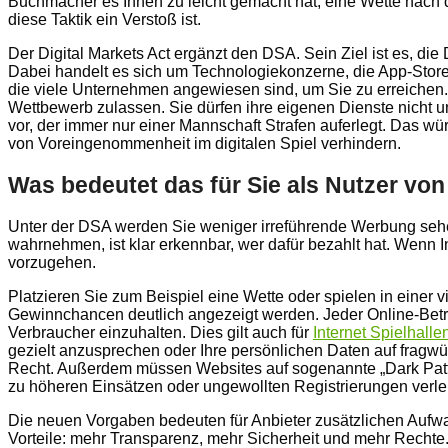
Buchmacher es Ihnen zu leicht gemacht hat, eine Wette nach d
diese Taktik ein Verstoß ist.
Der Digital Markets Act ergänzt den DSA. Sein Ziel ist es, 
Dabei handelt es sich um Technologiekonzerne, die App-Store
die viele Unternehmen angewiesen sind, um Sie zu erreich
Wettbewerb zulassen. Sie dürfen ihre eigenen Dienste nicht un
vor, der immer nur einer Mannschaft Strafen auferlegt. Das wü
von Voreingenommenheit im digitalen Spiel verhindern.
Was bedeutet das für Sie als Nutzer vo
Unter der DSA werden Sie weniger irreführende Werbung seh
wahrnehmen, ist klar erkennbar, wer dafür bezahlt hat. Wenn 
vorzugehen.
Platzieren Sie zum Beispiel eine Wette oder spielen in einer 
Gewinnchancen deutlich angezeigt werden. Jeder Online-Betrei
Verbraucher einzuhalten. Dies gilt auch für
Internet Spielhall
gezielt anzusprechen oder Ihre persönlichen Daten auf fragw
Recht. Außerdem müssen Websites auf sogenannte „Dark Patter
zu höheren Einsätzen oder ungewollten Registrierungen verle
Die neuen Vorgaben bedeuten für Anbieter zusätzlichen Aufwan
Vorteile: mehr Transparenz, mehr Sicherheit und mehr Rechte. 