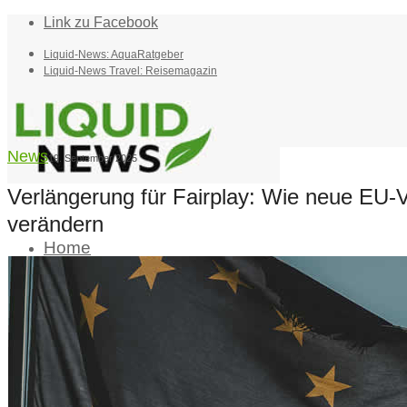
Link zu Facebook
Liquid-News: AquaRatgeber
Liquid-News Travel: Reisemagazin
News
19. September 2025
Verlängerung für Fairplay: Wie neue EU-
verändern
Home
Suche
Menü
Menü