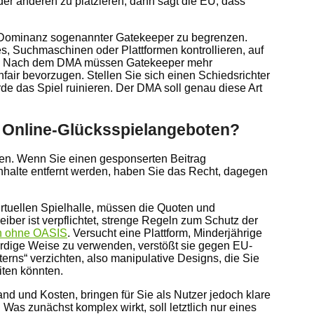
er anderen zu platzieren, dann sagt die EU, dass
die Dominanz sogenannter Gatekeeper zu begrenzen.
s, Suchmaschinen oder Plattformen kontrollieren, auf
en. Nach dem DMA müssen Gatekeeper mehr
fair bevorzugen. Stellen Sie sich einen Schiedsrichter
rde das Spiel ruinieren. Der DMA soll genau diese Art
n Online-Glücksspielangeboten?
en. Wenn Sie einen gesponserten Beitrag
Inhalte entfernt werden, haben Sie das Recht, dagegen
virtuellen Spielhalle, müssen die Quoten und
ber ist verpflichtet, strenge Regeln zum Schutz der
en ohne OASIS
. Versucht eine Plattform, Minderjährige
ürdige Weise zu verwenden, verstößt sie gegen EU-
ns“ verzichten, also manipulative Designs, die Sie
iten könnten.
d und Kosten, bringen für Sie als Nutzer jedoch klare
Was zunächst komplex wirkt, soll letztlich nur eines