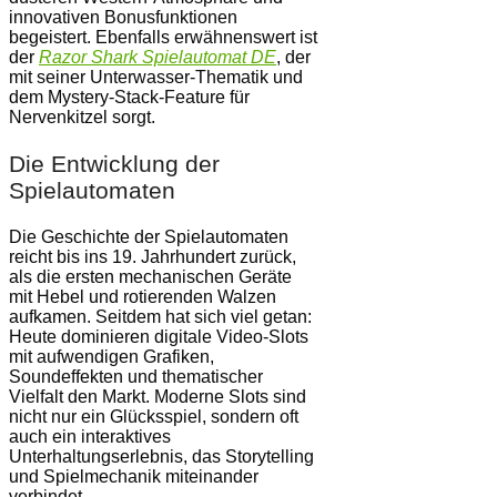
innovativen Bonusfunktionen
begeistert. Ebenfalls erwähnenswert ist
der
Razor Shark Spielautomat DE
, der
mit seiner Unterwasser-Thematik und
dem Mystery-Stack-Feature für
Nervenkitzel sorgt.
Die Entwicklung der
Spielautomaten
Die Geschichte der Spielautomaten
reicht bis ins 19. Jahrhundert zurück,
als die ersten mechanischen Geräte
mit Hebel und rotierenden Walzen
aufkamen. Seitdem hat sich viel getan:
Heute dominieren digitale Video-Slots
mit aufwendigen Grafiken,
Soundeffekten und thematischer
Vielfalt den Markt. Moderne Slots sind
nicht nur ein Glücksspiel, sondern oft
auch ein interaktives
Unterhaltungserlebnis, das Storytelling
und Spielmechanik miteinander
verbindet.