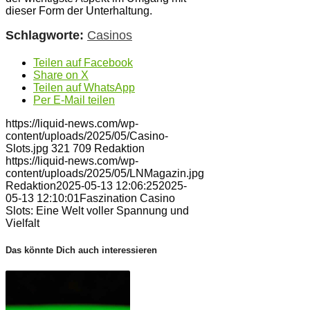
dieser Form der Unterhaltung.
Schlagworte:
Casinos
Teilen auf Facebook
Share on X
Teilen auf WhatsApp
Per E-Mail teilen
https://liquid-news.com/wp-
content/uploads/2025/05/Casino-
Slots.jpg
321
709
Redaktion
https://liquid-news.com/wp-
content/uploads/2025/05/LNMagazin.jpg
Redaktion
2025-05-13 12:06:25
2025-
05-13 12:10:01
Faszination Casino
Slots: Eine Welt voller Spannung und
Vielfalt
Das könnte Dich auch interessieren