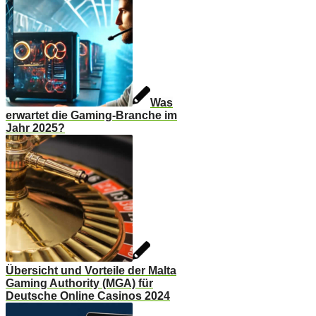
Was
erwartet die Gaming-Branche im
Jahr 2025?
Übersicht und Vorteile der Malta
Gaming Authority (MGA) für
Deutsche Online Casinos 2024