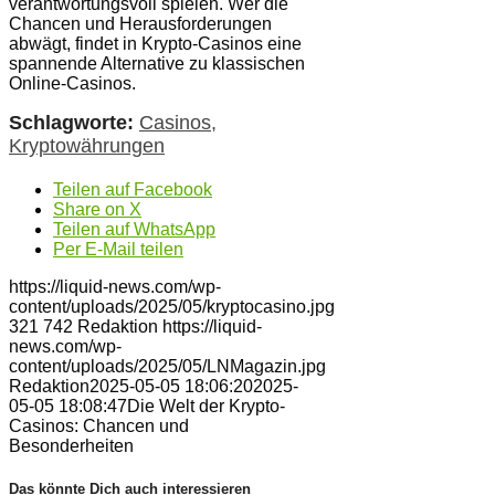
verantwortungsvoll spielen. Wer die
Chancen und Herausforderungen
abwägt, findet in Krypto-Casinos eine
spannende Alternative zu klassischen
Online-Casinos.
Schlagworte:
Casinos
,
Kryptowährungen
Teilen auf Facebook
Share on X
Teilen auf WhatsApp
Per E-Mail teilen
https://liquid-news.com/wp-
content/uploads/2025/05/kryptocasino.jpg
321
742
Redaktion
https://liquid-
news.com/wp-
content/uploads/2025/05/LNMagazin.jpg
Redaktion
2025-05-05 18:06:20
2025-
05-05 18:08:47
Die Welt der Krypto-
Casinos: Chancen und
Besonderheiten
Das könnte Dich auch interessieren