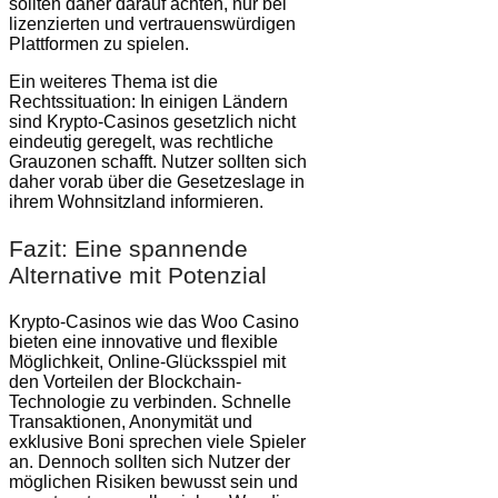
sollten daher darauf achten, nur bei
lizenzierten und vertrauenswürdigen
Plattformen zu spielen.
Ein weiteres Thema ist die
Rechtssituation: In einigen Ländern
sind Krypto-Casinos gesetzlich nicht
eindeutig geregelt, was rechtliche
Grauzonen schafft. Nutzer sollten sich
daher vorab über die Gesetzeslage in
ihrem Wohnsitzland informieren.
Fazit: Eine spannende
Alternative mit Potenzial
Krypto-Casinos wie das Woo Casino
bieten eine innovative und flexible
Möglichkeit, Online-Glücksspiel mit
den Vorteilen der Blockchain-
Technologie zu verbinden. Schnelle
Transaktionen, Anonymität und
exklusive Boni sprechen viele Spieler
an. Dennoch sollten sich Nutzer der
möglichen Risiken bewusst sein und