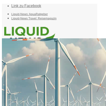
Link zu Facebook
Liquid-News: AquaRatgeber
Liquid-News Travel: Reisemagazin
Home
Suche
Menü
Menü