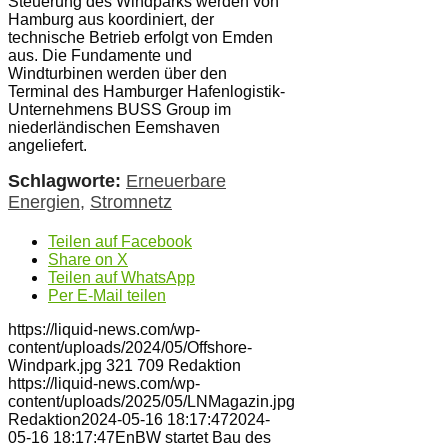
Steuerung des Windparks werden von
Hamburg aus koordiniert, der
technische Betrieb erfolgt von Emden
aus. Die Fundamente und
Windturbinen werden über den
Terminal des Hamburger Hafenlogistik-
Unternehmens BUSS Group im
niederländischen Eemshaven
angeliefert.
Schlagworte:
Erneuerbare
Energien
,
Stromnetz
Teilen auf Facebook
Share on X
Teilen auf WhatsApp
Per E-Mail teilen
https://liquid-news.com/wp-
content/uploads/2024/05/Offshore-
Windpark.jpg
321
709
Redaktion
https://liquid-news.com/wp-
content/uploads/2025/05/LNMagazin.jpg
Redaktion
2024-05-16 18:17:47
2024-
05-16 18:17:47
EnBW startet Bau des