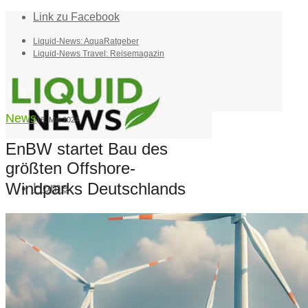
Link zu Facebook
Liquid-News: AquaRatgeber
Liquid-News Travel: Reisemagazin
News
16. Mai 2024
EnBW startet Bau des
größten Offshore-
Windparks Deutschlands
Home
Suche
Menü
Menü