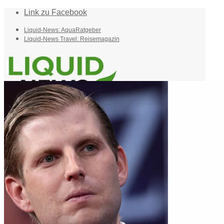
Link zu Facebook
Liquid-News: AquaRatgeber
Liquid-News Travel: Reisemagazin
Home
Suche
Menü
Menü