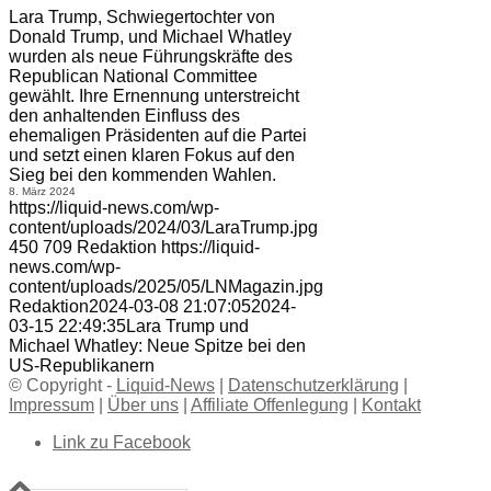
Lara Trump, Schwiegertochter von
Donald Trump, und Michael Whatley
wurden als neue Führungskräfte des
Republican National Committee
gewählt. Ihre Ernennung unterstreicht
den anhaltenden Einfluss des
ehemaligen Präsidenten auf die Partei
und setzt einen klaren Fokus auf den
Sieg bei den kommenden Wahlen.
8. März 2024
https://liquid-news.com/wp-
content/uploads/2024/03/LaraTrump.jpg
450
709
Redaktion
https://liquid-
news.com/wp-
content/uploads/2025/05/LNMagazin.jpg
Redaktion
2024-03-08 21:07:05
2024-
03-15 22:49:35
Lara Trump und
Michael Whatley: Neue Spitze bei den
US-Republikanern
© Copyright -
Liquid-News
|
Datenschutzerklärung
|
Impressum
|
Über uns
|
Affiliate Offenlegung
|
Kontakt
Link zu Facebook