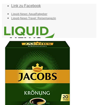
Link zu Facebook
Liquid-News: AquaRatgeber
Liquid-News Travel: Reisemagazin
Home
Suche
Menü
Menü