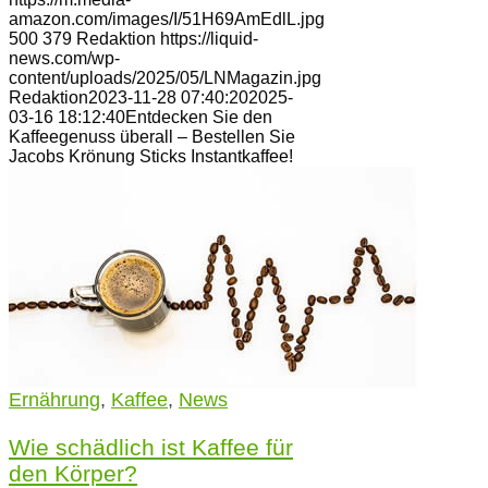
amazon.com/images/I/51H69AmEdlL.jpg
500
379
Redaktion
https://liquid-
news.com/wp-
content/uploads/2025/05/LNMagazin.jpg
Redaktion
2023-11-28 07:40:20
2025-
03-16 18:12:40
Entdecken Sie den
Kaffeegenuss überall – Bestellen Sie
Jacobs Krönung Sticks Instantkaffee!
Ernährung
,
Kaffee
,
News
Wie schädlich ist Kaffee für
den Körper?