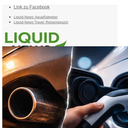
Link zu Facebook
Liquid-News: AquaRatgeber
Liquid-News Travel: Reisemagazin
Home
Suche
Menü
Menü