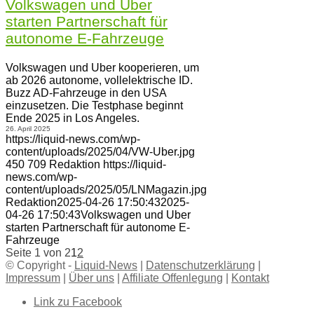
Volkswagen und Uber
starten Partnerschaft für
autonome E-Fahrzeuge
Volkswagen und Uber kooperieren, um
ab 2026 autonome, vollelektrische ID.
Buzz AD-Fahrzeuge in den USA
einzusetzen. Die Testphase beginnt
Ende 2025 in Los Angeles.
26. April 2025
https://liquid-news.com/wp-
content/uploads/2025/04/VW-Uber.jpg
450
709
Redaktion
https://liquid-
news.com/wp-
content/uploads/2025/05/LNMagazin.jpg
Redaktion
2025-04-26 17:50:43
2025-
04-26 17:50:43
Volkswagen und Uber
starten Partnerschaft für autonome E-
Fahrzeuge
Seite 1 von 2
1
2
© Copyright -
Liquid-News
|
Datenschutzerklärung
|
Impressum
|
Über uns
|
Affiliate Offenlegung
|
Kontakt
Link zu Facebook