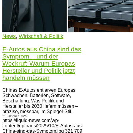
News
,
Wirtschaft & Politik
E-Autos aus China sind das
Symptom – und der
Weckruf: Warum Europas
Hersteller und Politik jetzt
handeln müssen
Chinas E-Autos entlarven Europas
Schwächen: Batterien, Software,
Beschaffung. Was Politik und
Hersteller bis 2030 liefern müssen –
präzise, messbar, im Spiegel-Stil.
21. Oktober 2025
https://liquid-news.com/wp-
content/uploads/2025/10/E-Autos-aus-
China-sind-das-Symptom.jpg
321
709