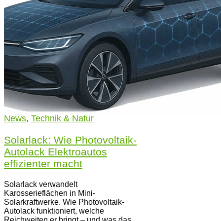
News
,
Technik & Natur
Solarlack: Wie Photovoltaik-
Autolack Elektroautos
effizienter macht
Solarlack verwandelt
Karosserieflächen in Mini-
Solarkraftwerke. Wie Photovoltaik-
Autolack funktioniert, welche
Reichweiten er bringt – und was das