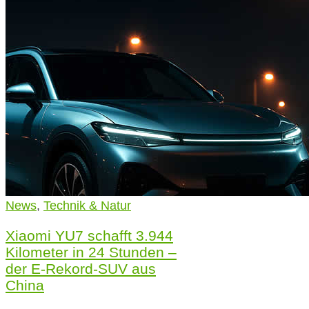
News
,
Technik & Natur
Xiaomi YU7 schafft 3.944
Kilometer in 24 Stunden –
der E-Rekord-SUV aus
China