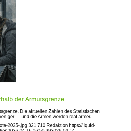
rhalb der Armutsgrenze
sgrenze. Die aktuellen Zahlen des Statistischen
 weniger — und die Armen werden real ärmer.
ote-2025-.jpg
321
710
Redaktion
https://liquid-
tion
2026-04-16 06:50:39
2026-04-14