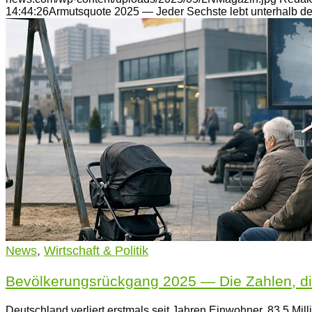
14:44:26
Armutsquote 2025 — Jeder Sechste lebt unterhalb d
News
,
Wirtschaft & Politik
Bevölkerungsrückgang 2025 — Die Zahlen, di
Deutschland verliert erstmals seit Jahren Einwohner. 83,5 M