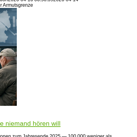
er Armutsgrenze
e niemand hören will
illionen zum Jahresende 2025 — 100.000 weniger als