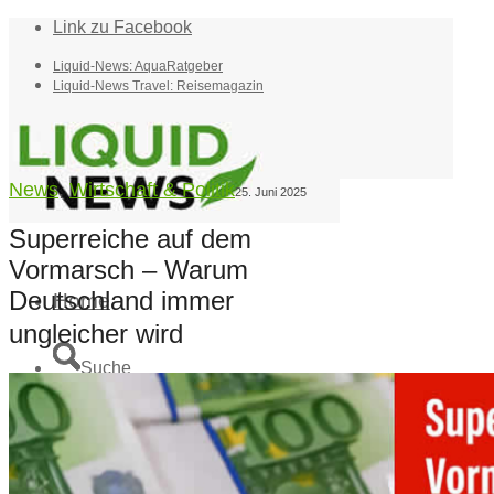
Link zu Facebook
Liquid-News: AquaRatgeber
Liquid-News Travel: Reisemagazin
News
,
Wirtschaft & Politik
25. Juni 2025
Superreiche auf dem
Vormarsch – Warum
Deutschland immer
Home
ungleicher wird
Suche
Menü
Menü