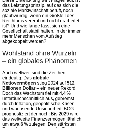
Diese Entwicklung wirft Fragen auf: Ist
das Leistungsprinzip, auf das sich die
soziale Marktwirtschaft beruft, noch
glaubwürdig, wenn ein Großteil des
Reichtums vererbt und nicht erarbeitet
ist? Und wie lange lässt sich eine
Gesellschaft stabil halten, in der immer
mehr Menschen vom Aufstieg
abgekoppelt werden?
Wohlstand ohne Wurzeln
– ein globales Phänomen
Auch weltweit sind die Zeichen
eindeutig. Das
globale
Nettovermögen
stieg 2024 auf
512
Billionen Dollar
– ein neuer Rekord.
Doch das Wachstum fiel mit
4,4 %
unterdurchschnittlich aus, gebremst
durch Inflation, geopolitische Krisen
und wachsende Unsicherheit. BCG
prognostiziert dennoch: Bis 2029 wird
das weltweite Finanzvermögen jährlich
um etwa
6 %
zulegen. Den stärksten