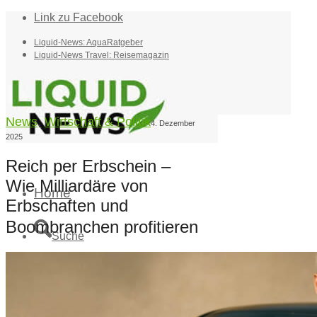
Link zu Facebook
Liquid-News: AquaRatgeber
Liquid-News Travel: Reisemagazin
News
,
Wirtschaft & Politik
4. Dezember
2025
Reich per Erbschein –
Wie Milliardäre von
Home
Erbschaften und
Boombranchen profitieren
Suche
Menü
Menü