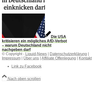
Die USA
kritisieren ein mögliches AfD-Verbot
– warum Deutschland nicht
nachgeben darf
© Copyright -
Liquid-News
|
Datenschutzerklärung
|
Impressum
|
Über uns
|
Affiliate Offenlegung
|
Kontakt
Link zu Facebook
Nach oben scrollen