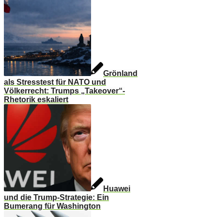
Grönland
als Stresstest für NATO und
Völkerrecht: Trumps „Takeover“-
Rhetorik eskaliert
Huawei
und die Trump-Strategie: Ein
Bumerang für Washington