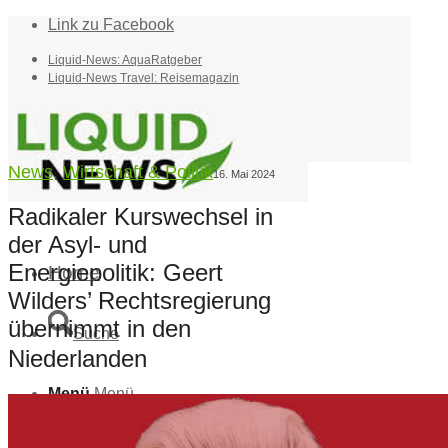
Link zu Facebook
Liquid-News: AquaRatgeber
Liquid-News Travel: Reisemagazin
News
,
Wirtschaft & Politik
16. Mai 2024
Radikaler Kurswechsel in
der Asyl- und
Energiepolitik: Geert
Home
Wilders’ Rechtsregierung
übernimmt in den
Suche
Niederlanden
Menü
Menü