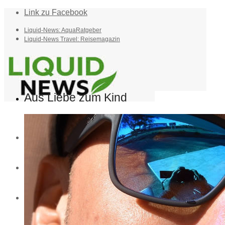
Link zu Facebook
Liquid-News: AquaRatgeber
Liquid-News Travel: Reisemagazin
Aus Liebe zum Kind
Home
Suche
Menü
Menü