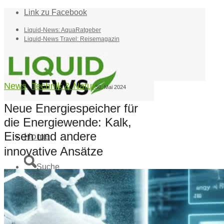
Link zu Facebook
Liquid-News: AquaRatgeber
Liquid-News Travel: Reisemagazin
News
,
Technik & Natur
30. Mai 2024
Neue Energiespeicher für
die Energiewende: Kalk,
Eisen und andere
Home
innovative Ansätze
Suche
Menü
Menü