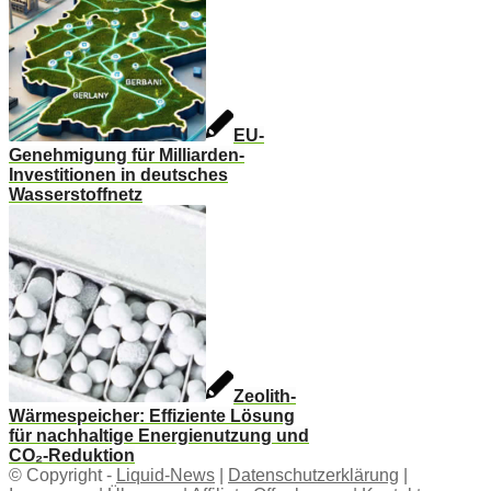
EU-
Genehmigung für Milliarden-
Investitionen in deutsches
Wasserstoffnetz
Zeolith-
Wärmespeicher: Effiziente Lösung
für nachhaltige Energienutzung und
CO₂-Reduktion
© Copyright -
Liquid-News
|
Datenschutzerklärung
|