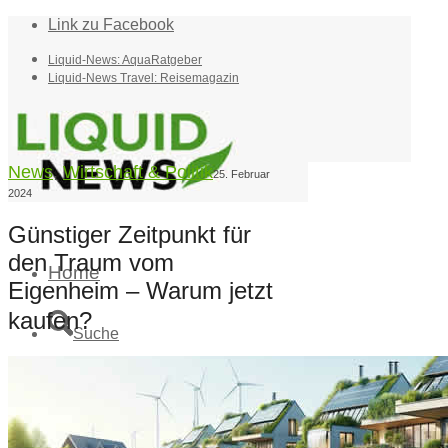
Link zu Facebook
Liquid-News: AquaRatgeber
Liquid-News Travel: Reisemagazin
News
,
Wirtschaft & Politik
25. Februar
2024
Günstiger Zeitpunkt für
den Traum vom
Home
Eigenheim – Warum jetzt
kaufen?
Suche
Menü
Menü