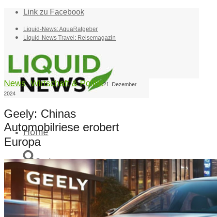
Link zu Facebook
Liquid-News: AquaRatgeber
Liquid-News Travel: Reisemagazin
News
,
Wirtschaft & Politik
21. Dezember
2024
Geely: Chinas
Automobilriese erobert
Home
Europa
Suche
Menü
Menü