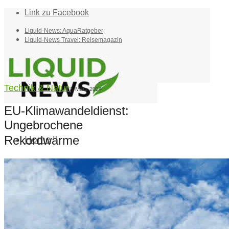
Link zu Facebook
Liquid-News: AquaRatgeber
Liquid-News Travel: Reisemagazin
Technik & Natur
7. März 2024
EU-Klimawandeldienst:
Ungebrochene
Rekordwärme
Home
Suche
Menü
Menü