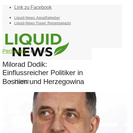
Link zu Facebook
Liquid-News: AquaRatgeber
Liquid-News Travel: Reisemagazin
Personen
22. März 2024
Milorad Dodik:
Einflussreicher Politiker in
Bosnien und Herzegowina
Home
Suche
Menü
Menü