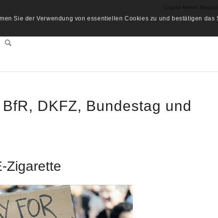
Liquid-News: Magaz
men Sie der Verwendung von essentiellen Cookies zu und bestätigen das S
y BfR, DKFZ, Bundestag und
-Zigarette