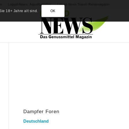
in
Liquid-News: AquaRatgeber
Liquid-News Travel: Reisemagazin
ie 18+ Jahre alt sind.
OK
Dampfer Foren
Deutschland