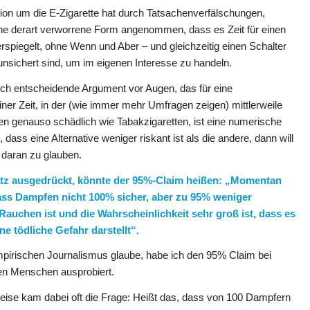
ion um die E-Zigarette hat durch Tatsachenverfälschungen,
ne derart verworrene Form angenommen, dass es Zeit für einen
derspiegelt, ohne Wenn und Aber – und gleichzeitig einen Schalter
nsichert sind, um im eigenen Interesse zu handeln.
lich entscheidende Argument vor Augen, das für eine
ner Zeit, in der (wie immer mehr Umfragen zeigen) mittlerweile
ien genauso schädlich wie Tabakzigaretten, ist eine numerische
ass eine Alternative weniger riskant ist als die andere, dann will
, daran zu glauben.
atz ausgedrückt, könnte der 95%-Claim heißen: „Momentan
ass Dampfen nicht 100% sicher, aber zu 95% weniger
 Rauchen ist und die Wahrscheinlichkeit sehr groß ist, dass es
ne tödliche Gefahr darstellt“.
mpirischen Journalismus glaube, habe ich den 95% Claim bei
en Menschen ausprobiert.
eise kam dabei oft die Frage: Heißt das, dass von 100 Dampfern