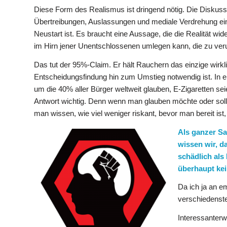
Diese Form des Realismus ist dringend nötig. Die Diskuss
Übertreibungen, Auslassungen und mediale Verdrehung ei
Neustart ist. Es braucht eine Aussage, die die Realität wi
im Hirn jener Unentschlossenen umlegen kann, die zu veru
Das tut der 95%-Claim. Er hält Rauchern das einzige wirk
Entscheidungsfindung hin zum Umstieg notwendig ist. In ei
um die 40% aller Bürger weltweit glauben, E-Zigaretten se
Antwort wichtig. Denn wenn man glauben möchte oder soll, d
man wissen, wie viel weniger riskant, bevor man bereit ist
Als ganzer S
wissen wir, d
schädlich als
überhaupt kei
Da ich ja an e
verschiedenst
Interessanterw