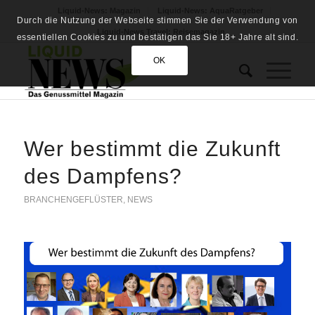
Liquid-News: Magazin
Liquid-News: AquaRatgeber
Durch die Nutzung der Webseite stimmen Sie der Verwendung von
Liquid-News Travel: Reisemagazin
essentiellen Cookies zu und bestätigen das Sie 18+ Jahre alt sind.
OK
Wer bestimmt die Zukunft
des Dampfens?
BRANCHENGEFLÜSTER
,
NEWS