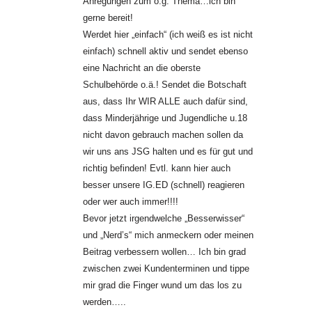
Anregungen zum o.g. Thema…ich bin
gerne bereit!
Werdet hier „einfach“ (ich weiß es ist nicht
einfach) schnell aktiv und sendet ebenso
eine Nachricht an die oberste
Schulbehörde o.ä.! Sendet die Botschaft
aus, dass Ihr WIR ALLE auch dafür sind,
dass Minderjährige und Jugendliche u.18
nicht davon gebrauch machen sollen da
wir uns ans JSG halten und es für gut und
richtig befinden! Evtl. kann hier auch
besser unsere IG.ED (schnell) reagieren
oder wer auch immer!!!!
Bevor jetzt irgendwelche „Besserwisser“
und „Nerd’s“ mich anmeckern oder meinen
Beitrag verbessern wollen… Ich bin grad
zwischen zwei Kundenterminen und tippe
mir grad die Finger wund um das los zu
werden…..