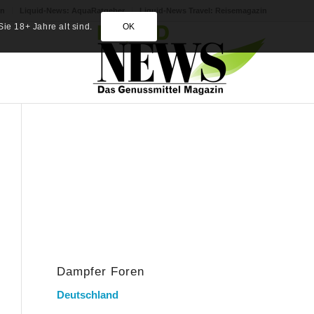
in
Liquid-News: AquaRatgeber
Liquid-News Travel: Reisemagazin
ie 18+ Jahre alt sind.
OK
Dampfer Foren
Deutschland