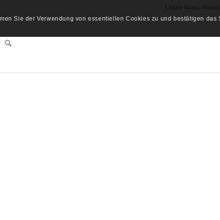
Liquid-News: Magaz
men Sie der Verwendung von essentiellen Cookies zu und bestätigen das S