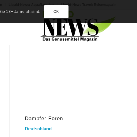
in
Liquid-News: AquaRatgeber
Liquid-News Travel: Reisemagazin
ie 18+ Jahre alt sind.
OK
Dampfer Foren
Deutschland